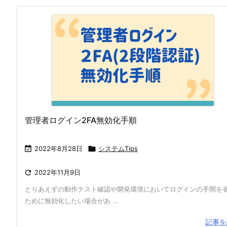
管理者ログイン2FA無効化手順

2022年8月28日

システムTips

2022年11月9日
とりあえずの動作テスト確認や開発環境においてログインの手間を
ために無効化したい場合があ ...
記事を