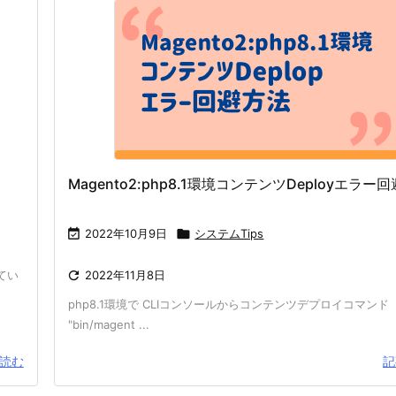
Magento2:php8.1環境コンテンツDeployエラー

2022年10月9日

システムTips
てい

2022年11月8日
php8.1環境で CLIコンソールからコンテンツデプロイコマンド
"bin/magent ...
読む
記