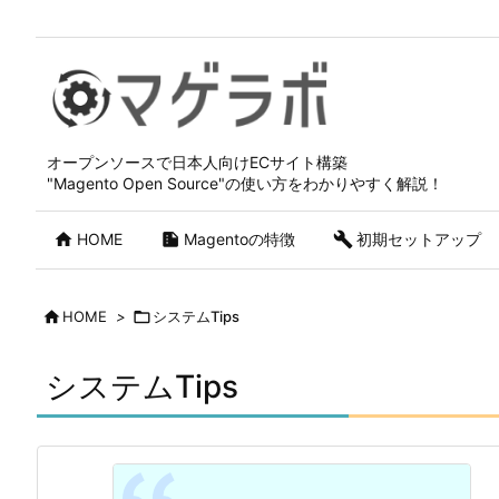
オープンソースで日本人向けECサイト構築
"Magento Open Source"の使い方をわかりやすく解説！

HOME

Magentoの特徴

初期セットアップ

HOME
>

システムTips
システムTips