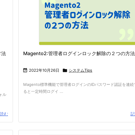
方法
Magento2:管理者ログインロック解除の２つの方

2022年10月26日

システムTips
Magento標準機能で管理者ログインのIDパスワード認証を連
ると一定時間ログイ ...
ォル
読む
記