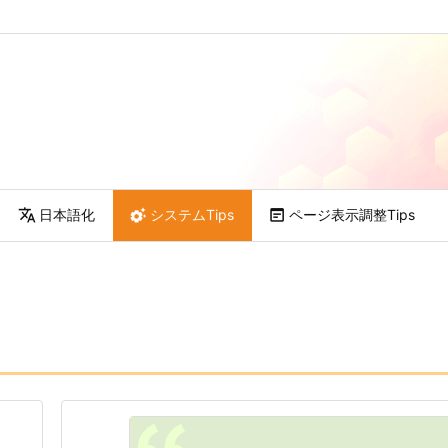

日本語化

システムTips

ページ表示調整Tips