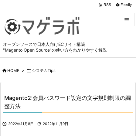

Feedly
RSS


メニュ
オープンソースで日本人向けECサイト構築

"Magento Open Source"の使い方をわかりやすく解説！
サイド

前へ

HOME
>

システムTips

次へ

Magento2:会員パスワード設定の文字規則制限の調
検索
整方法

2022年11月8日

2022年11月9日